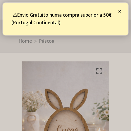
0
×
⚠️Envio Gratuito numa compra superior a 50€
(Portugal Continental)
Luz de Presença Coelho
Home
Páscoa