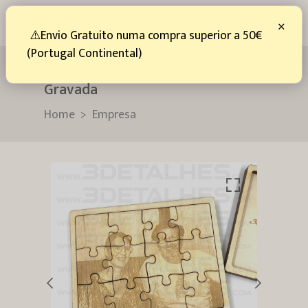
0
×
⚠️Envio Gratuito numa compra superior a 50€
(Portugal Continental)
Lembrança Puzzle com Fotografia
Gravada
Home
Empresa